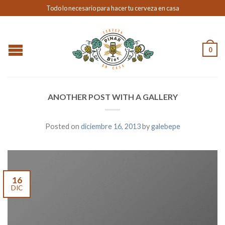
Todo lo necesario para hacer tu cerveza en casa
0
ANOTHER POST WITH A GALLERY
Posted on
diciembre 16, 2013
by
galebepe
16
DIC