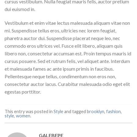
cursus vestibulum. Nulla feugiat mauris felis, auctor pretium
dui euismod in.
Vestibulum et enim vitae lectus malesuada aliquam vitae non
mi. Suspendisse tellus eros, ultricies nec lorem feugiat,
pharetra auctor dui. Suspendisse placerat neque leo, nec
commodo eros ultrices vel. Fusce elit libero, aliquam quis
libero non, consectetur accumsan est. Proin tempus mauris id
cursus posuere. Sed et rutrum felis, vel aliquet ante. Interdum
et malesuada fames ac ante ipsum primis in faucibus.
Pellentesque neque tellus, condimentum non eros non,
consectetur auctor lacus. Curabitur malesuada odio eget elit
egestas porttitor.
This entry was posted in
Style
and tagged
brooklyn
,
fashion
,
style
,
women
.
GALEBEPE