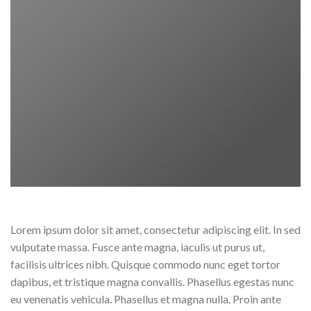
Lorem ipsum dolor sit amet, consectetur adipiscing elit. In sed
vulputate massa. Fusce ante magna, iaculis ut purus ut,
facilisis ultrices nibh. Quisque commodo nunc eget tortor
dapibus, et tristique magna convallis. Phasellus egestas nunc
eu venenatis vehicula. Phasellus et magna nulla. Proin ante