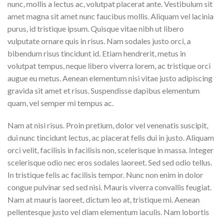
nunc, mollis a lectus ac, volutpat placerat ante. Vestibulum sit
amet magna sit amet nunc faucibus mollis. Aliquam vel lacinia
purus, id tristique ipsum. Quisque vitae nibh ut libero
vulputate ornare quis in risus. Nam sodales justo orci, a
bibendum risus tincidunt id. Etiam hendrerit, metus in
volutpat tempus, neque libero viverra lorem, ac tristique orci
augue eu metus. Aenean elementum nisi vitae justo adipiscing
gravida sit amet et risus. Suspendisse dapibus elementum
quam, vel semper mi tempus ac.
Nam at nisi risus. Proin pretium, dolor vel venenatis suscipit,
dui nunc tincidunt lectus, ac placerat felis dui in justo. Aliquam
orci velit, facilisis in facilisis non, scelerisque in massa. Integer
scelerisque odio nec eros sodales laoreet. Sed sed odio tellus.
In tristique felis ac facilisis tempor. Nunc non enim in dolor
congue pulvinar sed sed nisi. Mauris viverra convallis feugiat.
Nam at mauris laoreet, dictum leo at, tristique mi. Aenean
pellentesque justo vel diam elementum iaculis. Nam lobortis