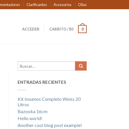
rmentadores
Clarificantes
Accesorios
Ollas
ACCEDER
CARRITO
/
$
0
0
ENTRADAS RECIENTES
Kit Insumos Completo Weiss 20
Litros
Bazooka 16cm
Hello world!
Another cool blog post example!