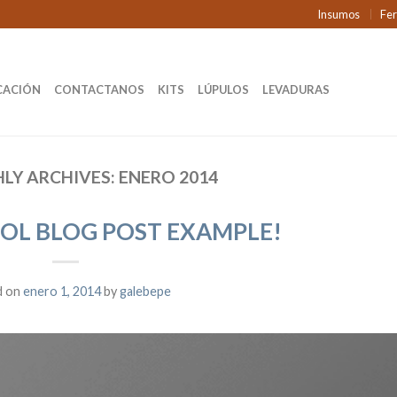
Insumos
Fe
CACIÓN
CONTACTANOS
KITS
LÚPULOS
LEVADURAS
LY ARCHIVES:
ENERO 2014
OL BLOG POST EXAMPLE!
d on
enero 1, 2014
by
galebepe