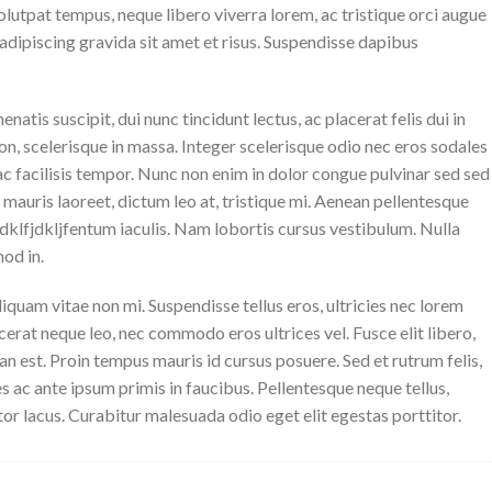
volutpat tempus, neque libero viverra lorem, ac tristique orci augue
adipiscing gravida sit amet et risus. Suspendisse dapibus
enatis suscipit, dui nunc tincidunt lectus, ac placerat felis dui in
is non, scelerisque in massa. Integer scelerisque odio nec eros sodales
is ac facilisis tempor. Nunc non enim in dolor congue pulvinar sed sed
t mauris laoreet, dictum leo at, tristique mi. Aenean pellentesque
fdklfjdkljfentum iaculis. Nam lobortis cursus vestibulum. Nulla
mod in.
iquam vitae non mi. Suspendisse tellus eros, ultricies nec lorem
cerat neque leo, nec commodo eros ultrices vel. Fusce elit libero,
n est. Proin tempus mauris id cursus posuere. Sed et rutrum felis,
s ac ante ipsum primis in faucibus. Pellentesque neque tellus,
r lacus. Curabitur malesuada odio eget elit egestas porttitor.