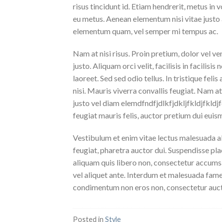
risus tincidunt id. Etiam hendrerit, metus in 
eu metus. Aenean elementum nisi vitae justo 
elementum quam, vel semper mi tempus ac.
Nam at nisi risus. Proin pretium, dolor vel ven
justo. Aliquam orci velit, facilisis in facilis
laoreet. Sed sed odio tellus. In tristique fel
nisi. Mauris viverra convallis feugiat. Nam a
justo vel diam elemdfndfjdlkfjdkljfkldjfkldj
feugiat mauris felis, auctor pretium dui euis
Vestibulum et enim vitae lectus malesuada al
feugiat, pharetra auctor dui. Suspendisse pla
aliquam quis libero non, consectetur accumsa
vel aliquet ante. Interdum et malesuada fame
condimentum non eros non, consectetur aucto
Posted in
Style