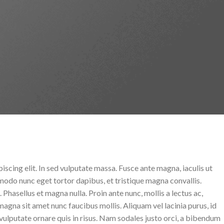
scing elit. In sed vulputate massa. Fusce ante magna, iaculis ut
mmodo nunc eget tortor dapibus, et tristique magna convallis.
 Phasellus et magna nulla. Proin ante nunc, mollis a lectus ac,
agna sit amet nunc faucibus mollis. Aliquam vel lacinia purus, id
 vulputate ornare quis in risus. Nam sodales justo orci, a bibendum