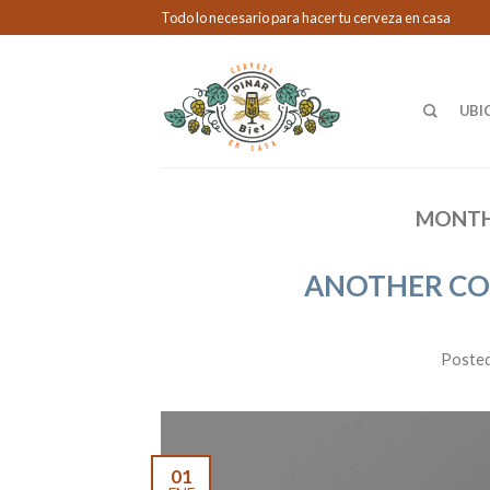
Todo lo necesario para hacer tu cerveza en casa
UBI
MONTH
ANOTHER CO
Poste
01