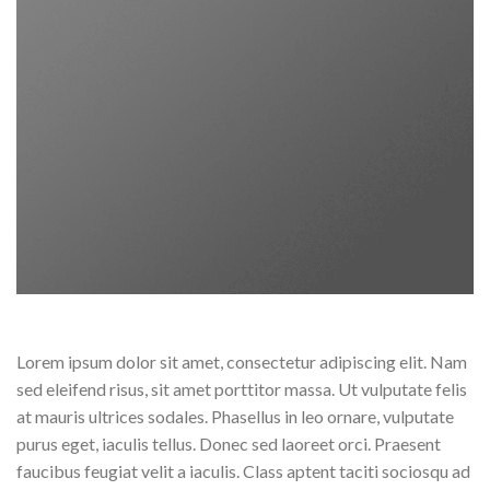
Lorem ipsum dolor sit amet, consectetur adipiscing elit. Nam
sed eleifend risus, sit amet porttitor massa. Ut vulputate felis
at mauris ultrices sodales. Phasellus in leo ornare, vulputate
purus eget, iaculis tellus. Donec sed laoreet orci. Praesent
faucibus feugiat velit a iaculis. Class aptent taciti sociosqu ad