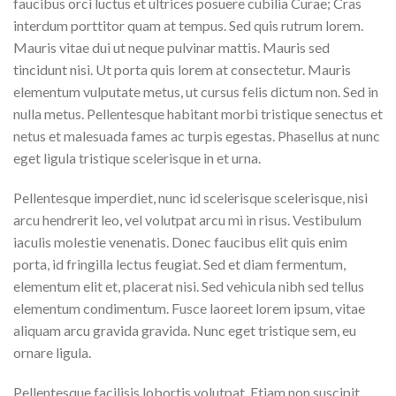
faucibus orci luctus et ultrices posuere cubilia Curae; Cras
interdum porttitor quam at tempus. Sed quis rutrum lorem.
Mauris vitae dui ut neque pulvinar mattis. Mauris sed
tincidunt nisi. Ut porta quis lorem at consectetur. Mauris
elementum vulputate metus, ut cursus felis dictum non. Sed in
nulla metus. Pellentesque habitant morbi tristique senectus et
netus et malesuada fames ac turpis egestas. Phasellus at nunc
eget ligula tristique scelerisque in et urna.
Pellentesque imperdiet, nunc id scelerisque scelerisque, nisi
arcu hendrerit leo, vel volutpat arcu mi in risus. Vestibulum
iaculis molestie venenatis. Donec faucibus elit quis enim
porta, id fringilla lectus feugiat. Sed et diam fermentum,
elementum elit et, placerat nisi. Sed vehicula nibh sed tellus
elementum condimentum. Fusce laoreet lorem ipsum, vitae
aliquam arcu gravida gravida. Nunc eget tristique sem, eu
ornare ligula.
Pellentesque facilisis lobortis volutpat. Etiam non suscipit