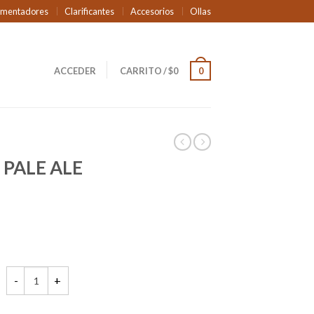
rmentadores
Clarificantes
Accesorios
Ollas
ACCEDER
CARRITO
/
$
0
0
 PALE ALE