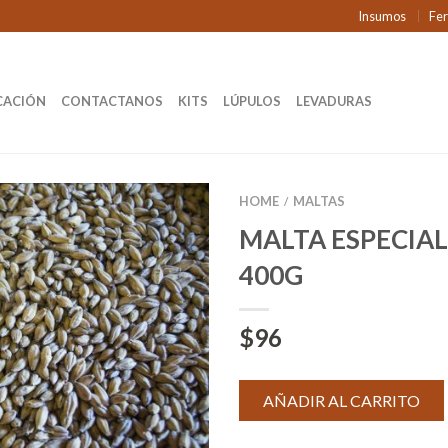
Insumos
Fe
CACIÓN
CONTACTANOS
KITS
LÚPULOS
LEVADURAS
HOME
MALTAS
/
MALTA ESPECIAL
400G
$
96
AÑADIR AL CARRITO