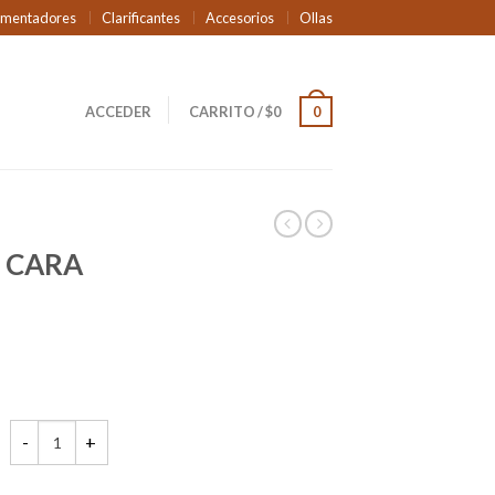
rmentadores
Clarificantes
Accesorios
Ollas
ACCEDER
CARRITO
/
$
0
0
L CARA