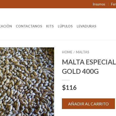
Insumos
Fe
CACIÓN
CONTACTANOS
KITS
LÚPULOS
LEVADURAS
HOME
MALTAS
/
MALTA ESPECIA
GOLD 400G
$
116
AÑADIR AL CARRITO