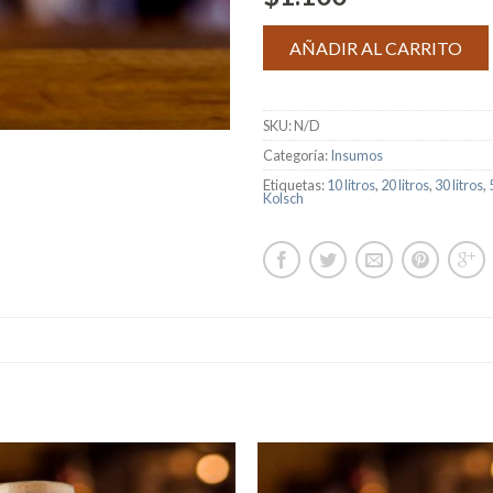
AÑADIR AL CARRITO
SKU:
N/D
Categoría:
Insumos
Etiquetas:
10 litros
,
20 litros
,
30 litros
,
Kolsch