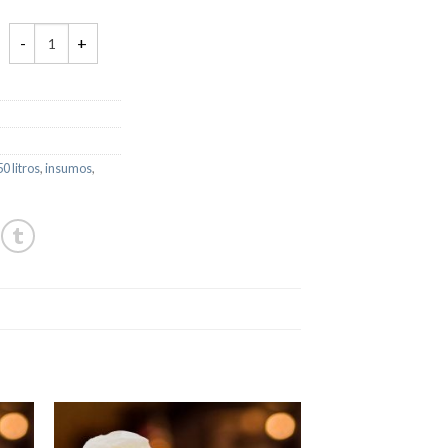
50 litros
,
insumos
,