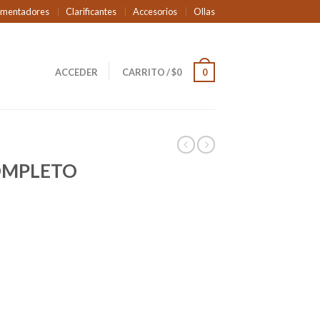
rmentadores
Clarificantes
Accesorios
Ollas
ACCEDER
CARRITO
/
$
0
0
OMPLETO