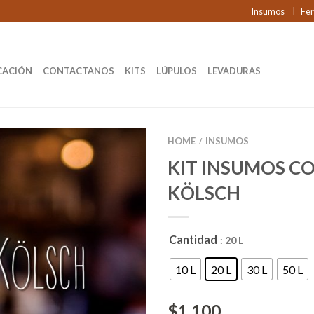
Insumos
Fe
CACIÓN
CONTACTANOS
KITS
LÚPULOS
LEVADURAS
HOME
INSUMOS
/
KIT INSUMOS C
KÖLSCH
Cantidad
: 20 L
10 L
20 L
30 L
50 L
$
1.100