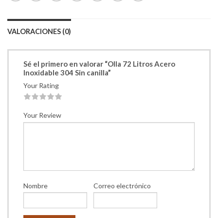
VALORACIONES (0)
Sé el primero en valorar “Olla 72 Litros Acero
Inoxidable 304 Sin canilla”
Your Rating
1
2
3
4
5
Your Review
Nombre
Correo electrónico