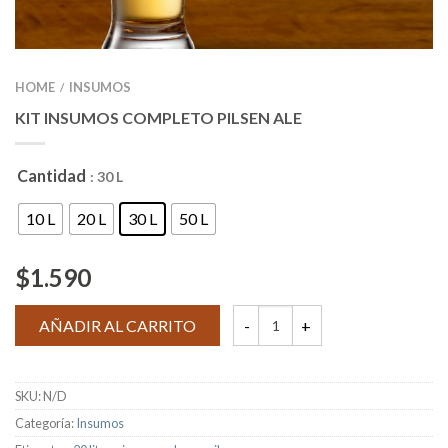
HOME
INSUMOS
/
KIT INSUMOS COMPLETO PILSEN ALE
Cantidad
: 30 L
10 L
20 L
30 L
50 L
$
1.590
AÑADIR AL CARRITO
SKU:
N/D
Categoría:
Insumos