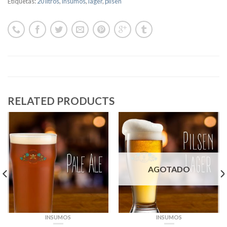
Etiquetas:
20 litros
,
insumos
,
lager
,
pilsen
RELATED PRODUCTS
AGOTADO
INSUMOS
INSUMOS