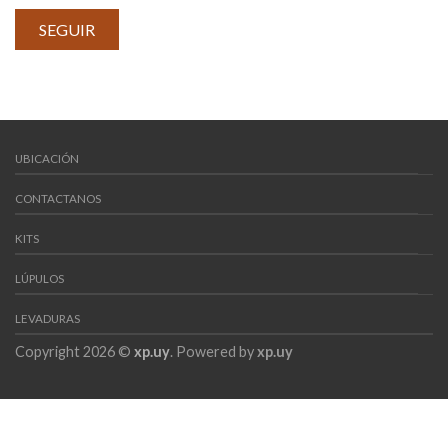
SEGUIR
UBICACIÓN
CONTACTANOS
KITS
LÚPULOS
LEVADURAS
Copyright 2026 ©
xp.uy
. Powered by
xp.uy