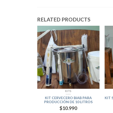
RELATED PRODUCTS
ITS
KITS
O BIAB PARA 4
KIT CERVECERO BIAB PARA
KIT 
EZA ARTESANAL
PRODUCCIÓN DE 10 LITROS
.280
$
10.990