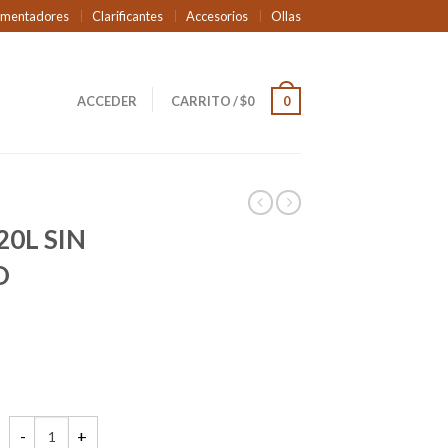
rmentadores
Clarificantes
Accesorios
Ollas
ACCEDER
CARRITO
/
$
0
0
20L SIN
O