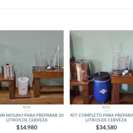
KITS
KITS
SIN MOLINO PARA PREPARAR 10
KIT COMPLETO PARA PREPARA
LITROS DE CERVEZA
LITROS DE CERVEZA
$
14.980
$
34.580