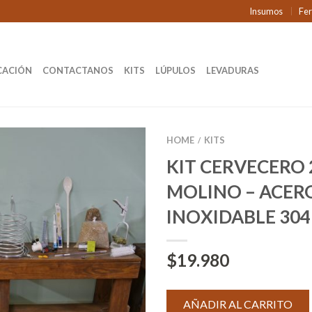
Insumos
Fe
CACIÓN
CONTACTANOS
KITS
LÚPULOS
LEVADURAS
HOME
KITS
/
KIT CERVECERO 
MOLINO – ACER
INOXIDABLE 304
$
19.980
AÑADIR AL CARRITO