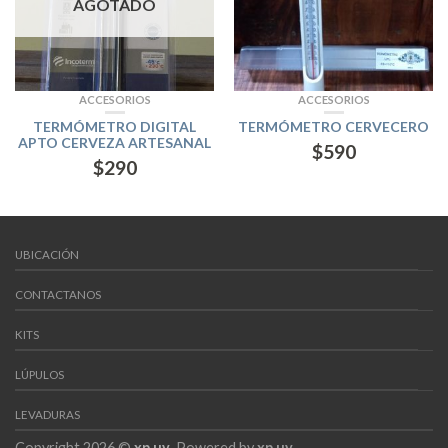
AGOTADO
ACCESORIOS
ACCESORIOS
TERMÓMETRO DIGITAL
TERMÓMETRO CERVECERO
APTO CERVEZA ARTESANAL
$
590
$
290
UBICACIÓN
CONTACTANOS
KITS
LÚPULOS
LEVADURAS
Copyright 2026 ©
xp.uy
. Powered by
xp.uy