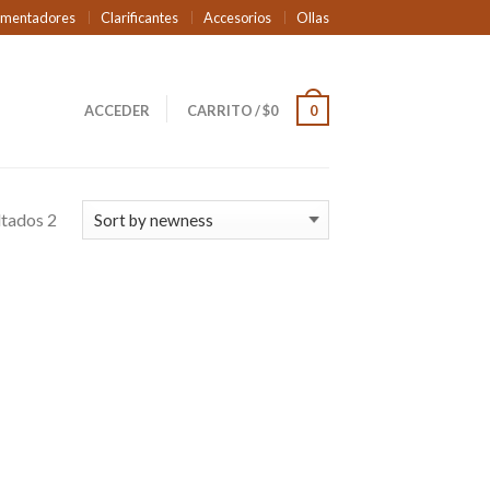
rmentadores
Clarificantes
Accesorios
Ollas
ACCEDER
CARRITO
/
$
0
0
ltados 2