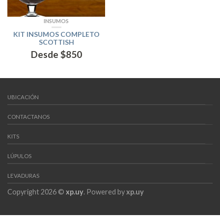
INSUMOS
KIT INSUMOS COMPLETO
SCOTTISH
Desde
$
850
UBICACIÓN
CONTACTANOS
KITS
LÚPULOS
LEVADURAS
Copyright 2026 ©
xp.uy
. Powered by
xp.uy