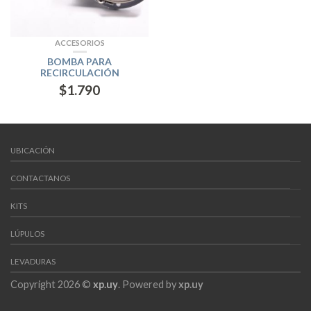
ACCESORIOS
BOMBA PARA
RECIRCULACIÓN
$
1.790
UBICACIÓN
CONTACTANOS
KITS
LÚPULOS
LEVADURAS
Copyright 2026 ©
xp.uy
. Powered by
xp.uy