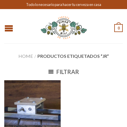
Todo lo necesario para hacer tu cerveza en casa
0
HOME
/
PRODUCTOS ETIQUETADOS “JR”
FILTRAR