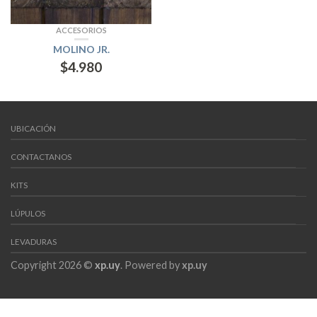
ACCESORIOS
MOLINO JR.
$
4.980
UBICACIÓN
CONTACTANOS
KITS
LÚPULOS
LEVADURAS
Copyright 2026 ©
xp.uy
. Powered by
xp.uy