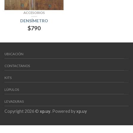
ACCESORIOS
DENSÍMETRO
$
790
UBICACIÓN
CONTACTANOS
KITS
LÚPULOS
LEVADURAS
Copyright 2026 ©
xp.uy
. Powered by
xp.uy