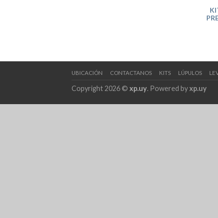
KI
PRE
UBICACIÓN
CONTACTANOS
KITS
LÚPULOS
LE
Copyright 2026 ©
xp.uy
. Powered by
xp.uy