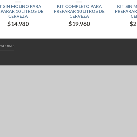
T SIN MOLINO PARA
KIT COMPLETO PARA
KIT SIN 
PARAR 10 LITROS DE
PREPARAR 10 LITROS DE
PREPARAR 
CERVEZA
CERVEZA
CE
$
14.980
$
19.960
$
2
VADURAS