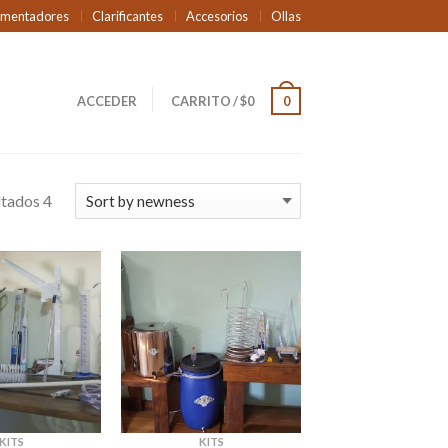
rmentadores
Clarificantes
Accesorios
Ollas
ACCEDER
CARRITO
/
$
0
0
ltados 4
KITS
KITS