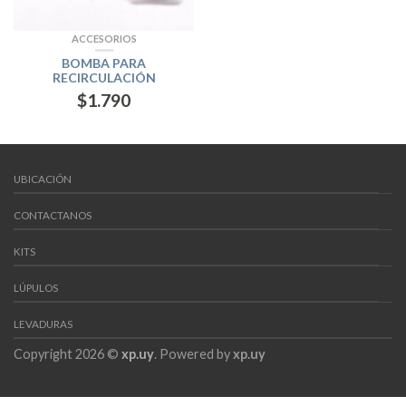
ACCESORIOS
BOMBA PARA
RECIRCULACIÓN
$
1.790
UBICACIÓN
CONTACTANOS
KITS
LÚPULOS
LEVADURAS
Copyright 2026 ©
xp.uy
. Powered by
xp.uy