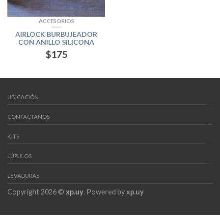
ACCESORIOS
AIRLOCK BURBUJEADOR
CON ANILLO SILICONA
$
175
UBICACIÓN
CONTACTANOS
KITS
LÚPULOS
LEVADURAS
Copyright 2026 ©
xp.uy
. Powered by
xp.uy