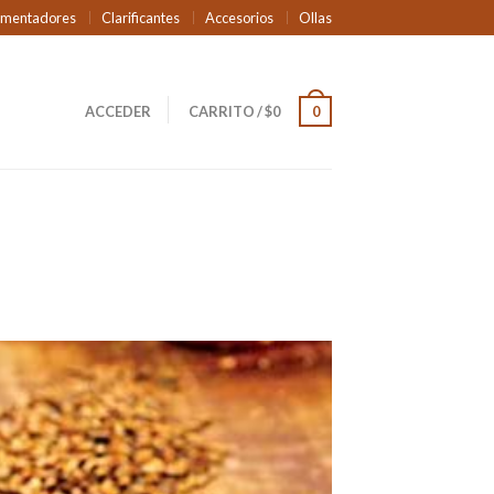
rmentadores
Clarificantes
Accesorios
Ollas
ACCEDER
CARRITO
/
$
0
0